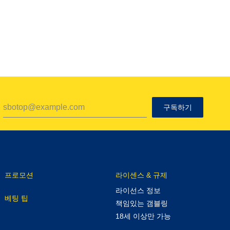
구독하기
프로모션
라이센스 & 규제
라이선스 정보
베팅 팁
책임있는 갬블링
18세 이상만 가능