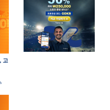
, 고
스