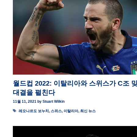
월드컵 2022: 이탈리아와 스위스가 C조 
대결을 펼친다
11월 11, 2021
by
Stuart Wilkin
Tags
레오나르도 보누치
,
스위스
,
이탈리아
,
최신 뉴스