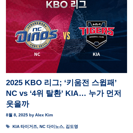
2025 KBO 리그; ‘키움전 스윕패’
NC vs ‘4위 탈환’ KIA… 누가 먼저
웃을까
8월 8, 2025
by
Alex Kim
Tags
KIA 타이거즈
,
NC 다이노스
,
김도영