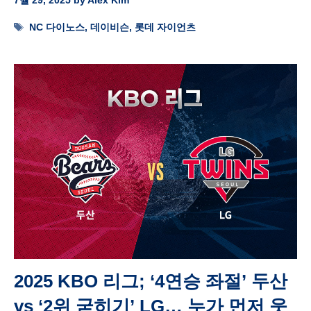
Tags
NC 다이노스
,
데이비슨
,
롯데 자이언츠
2025 KBO 리그; ‘4연승 좌절’ 두산
vs ‘2위 굳히기’ LG… 누가 먼저 웃