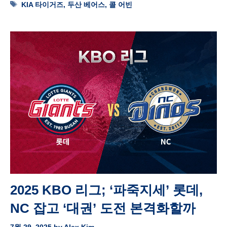
Tags
KIA 타이거즈
,
두산 베어스
,
콜 어빈
2025 KBO 리그; ‘파죽지세’ 롯데,
NC 잡고 ‘대권’ 도전 본격화할까
7월 29, 2025
by
Alex Kim