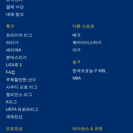
결제 수단
대체 링크
축구
다른 스포츠
프리미어 리그
배구
라리가
북미아이스하키
세리에A
야구
분데스리가
농구
LIGUE 1
한국프로농구 KBL
FA컵
NBA
주목할만한 선수
사우디 프로 리그
챔피언스 리그
K리그
UEFA 유로파리그
국제친선
프로모션
라이센스 & 규제