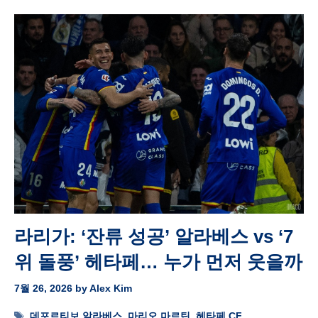
라리가: ‘잔류 성공’ 알라베스 vs ‘7
위 돌풍’ 헤타페… 누가 먼저 웃을까
7월 26, 2026
by
Alex Kim
Tags
데포르티보 알라베스
,
마리오 마르틴
,
헤타페 CF