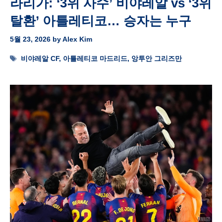
라리가: ‘3위 사수’ 비야레알 vs ‘3위
탈환’ 아틀레티코… 승자는 누구
5월 23, 2026
by
Alex Kim
Tags
비야레알 CF
,
아틀레티코 마드리드
,
앙투안 그리즈만