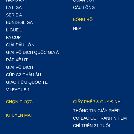
HẠNG ANH
QUẦN VỢT
LA LIGA
CẦU LÔNG
SERIE A
BÓNG RỔ
BUNDESLIGA
NBA
LIGUE 1
FA CUP
GIẢI ĐẤU LỚN
GIẢI VÔ ĐỊCH QUỐC GIA Ả
RẬP XÊ ÚT
GIẢI VÔ ĐỊCH
CÚP C2 CHÂU ÂU
GIAO HỮU QUỐC TẾ
V.LEAGUE 1
CHỌN CƯỢC
GIẤY PHÉP & QUY ĐỊNH
THÔNG TIN GIẤY PHÉP
KHUYẾN MÃI
CỜ BẠC CÓ TRÁNH NHIỆM
CHỈ TRÊN 21 TUỔI