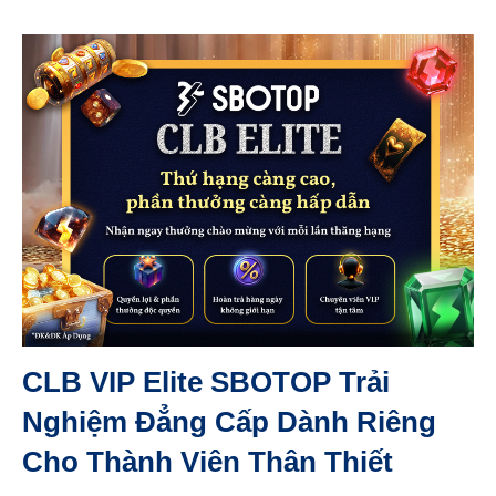
CLB VIP Elite SBOTOP Trải
Nghiệm Đẳng Cấp Dành Riêng
Cho Thành Viên Thân Thiết