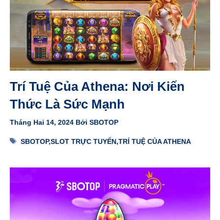
Trí Tuệ Của Athena: Nơi Kiến
Thức Là Sức Mạnh
Tháng Hai 14, 2024
Bởi
SBOTOP
Thẻ
SBOTOP
,
SLOT TRỰC TUYẾN
,
TRÍ TUỆ CỦA ATHENA