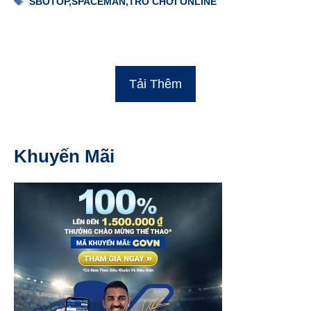
SBOTOP
,
SPACEMAN
,
TRÒ CHƠI ONLINE
Tải Thêm
Khuyến Mãi