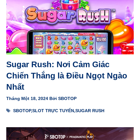
Sugar Rush: Nơi Cảm Giác
Chiến Thắng là Điều Ngọt Ngào
Nhất
Tháng Một 18, 2024
Bởi
SBOTOP
Thẻ
SBOTOP
,
SLOT TRỰC TUYẾN
,
SUGAR RUSH