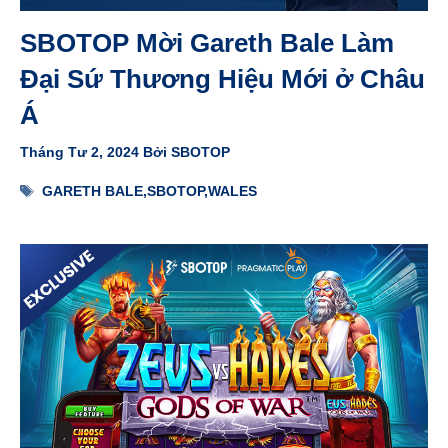
SBOTOP Mời Gareth Bale Làm
Đại Sứ Thương Hiệu Mới ở Châu
Á
Tháng Tư 2, 2024
Bởi
SBOTOP
Thẻ
GARETH BALE
,
SBOTOP
,
WALES