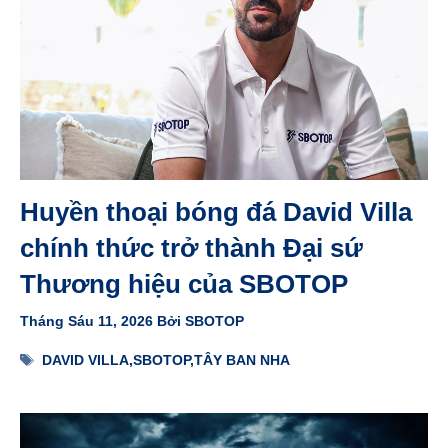
Huyền thoại bóng đá David Villa
chính thức trở thành Đại sứ
Thương hiệu của SBOTOP
Tháng Sáu 11, 2026
Bởi
SBOTOP
Thẻ
DAVID VILLA
,
SBOTOP
,
TÂY BAN NHA