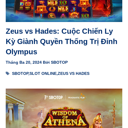
Zeus vs Hades: Cuộc Chiến Ly
Kỳ Giành Quyền Thống Trị Đỉnh
Olympus
Tháng Ba 20, 2024
Bởi
SBOTOP
Thẻ
SBOTOP
,
SLOT ONLINE
,
ZEUS VS HADES