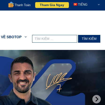
TIẾNG
Tham Gia Ngay
Thanh Toán
VIỆT
VỀ SBOTOP
Search
for: