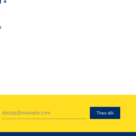
g 1
O
Theo dõi