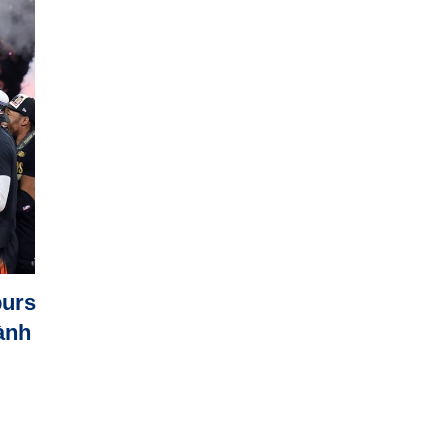
purs
ành