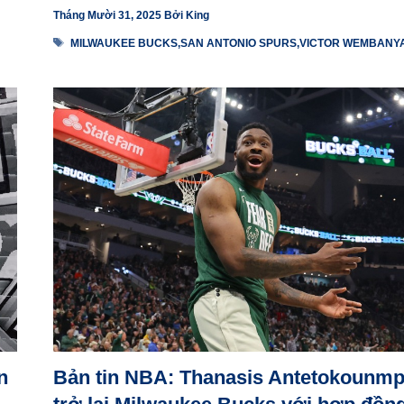
Tháng Mười 31, 2025
Bởi
King
Thẻ
MILWAUKEE BUCKS
,
SAN ANTONIO SPURS
,
VICTOR WEMBANY
n
Bản tin NBA: Thanasis Antetokounm