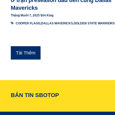
ở trận preseason đầu tiên cùng Dallas
Mavericks
Tháng Mười 7, 2025
Bởi
King
Thẻ
COOPER FLAGG
,
DALLAS MAVERICKS
,
GOLDEN STATE WARRIORS
Tải Thêm
BẢN TIN SBOTOP