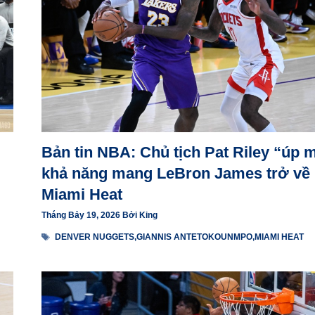
Bản tin NBA: Chủ tịch Pat Riley “úp 
khả năng mang LeBron James trở về
Miami Heat
Tháng Bảy 19, 2026
Bởi
King
Thẻ
DENVER NUGGETS
,
GIANNIS ANTETOKOUNMPO
,
MIAMI HEAT