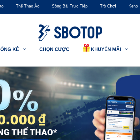
ao
Thể Thao Ảo
Sòng Bài Trực Tiếp
Trò Chơi
Keno
KHUYẾN MÃI
HỐNG KÊ
CHỌN CƯỢC