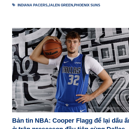
Thẻ
INDIANA PACERS
,
JALEN GREEN
,
PHOENIX SUNS
Bản tin NBA: Cooper Flagg để lại dấu ấ