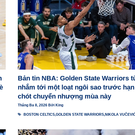
n
Bản tin NBA: Golden State Warriors 
è
nhắm tới một loạt ngôi sao trước hạn
chót chuyển nhượng mùa này
Tháng Ba 8, 2026
Bởi
King
Thẻ
BOSTON CELTICS
,
GOLDEN STATE WARRIORS
,
NIKOLA VUČEVI