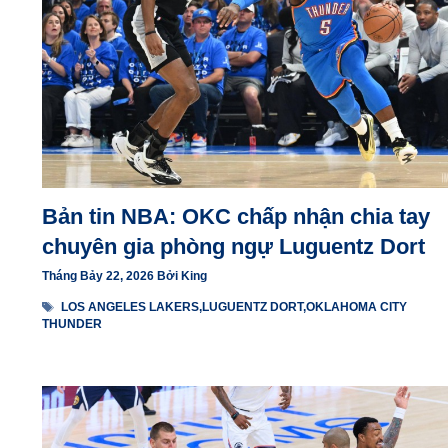
Bản tin NBA: OKC chấp nhận chia tay
chuyên gia phòng ngự Luguentz Dort
Tháng Bảy 22, 2026
Bởi
King
Thẻ
LOS ANGELES LAKERS
,
LUGUENTZ DORT
,
OKLAHOMA CITY
THUNDER