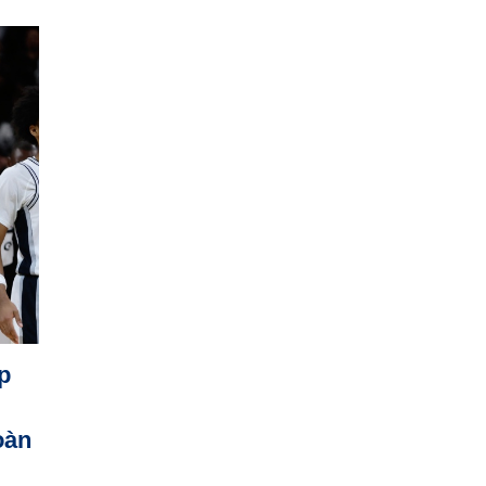
p
oàn