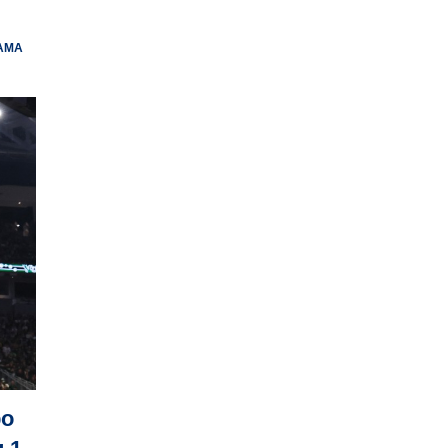
AMA
po