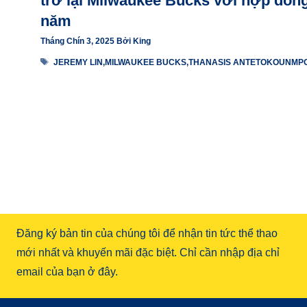
trở lại Milwaukee Bucks với hợp đồn
năm
Tháng Chín 3, 2025
Bởi
King
Thẻ
JEREMY LIN
,
MILWAUKEE BUCKS
,
THANASIS ANTETOKOUNMP
Đăng ký bản tin của chúng tôi để nhận tin tức thể thao
mới nhất và khuyến mãi đặc biệt. Chỉ cần nhập địa chỉ
email của bạn ở đây.