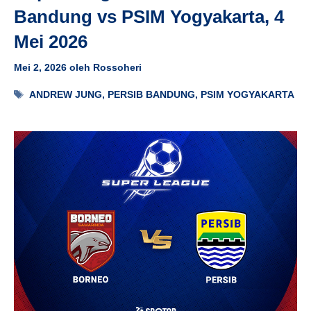
Bandung vs PSIM Yogyakarta, 4
Mei 2026
Mei 2, 2026
oleh
Rossoheri
Tag
ANDREW JUNG
,
PERSIB BANDUNG
,
PSIM YOGYAKARTA