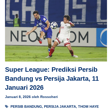
Super League: Prediksi Persib
Bandung vs Persija Jakarta, 11
Januari 2026
Januari 8, 2026
oleh
Rossoheri
Tag
PERSIB BANDUNG
,
PERSIJA JAKARTA
,
THOM HAYE