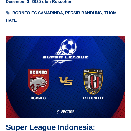
Desember 3, 2025
oleh
Rossoheri
Tag
BORNEO FC SAMARINDA
,
PERSIB BANDUNG
,
THOM
HAYE
Super League Indonesia: