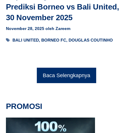
Prediksi Borneo vs Bali United,
30 November 2025
November 28, 2025
oleh
Zareem
Tag
BALI UNITED
,
BORNEO FC
,
DOUGLAS COUTINHO
Baca Selengkapnya
PROMOSI