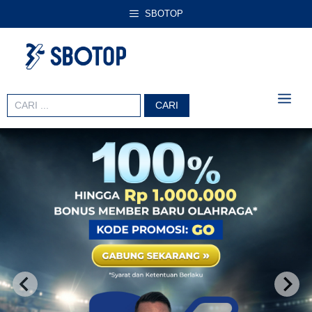
Langsung
SBOTOP
ke
isi
ME
Search
for: