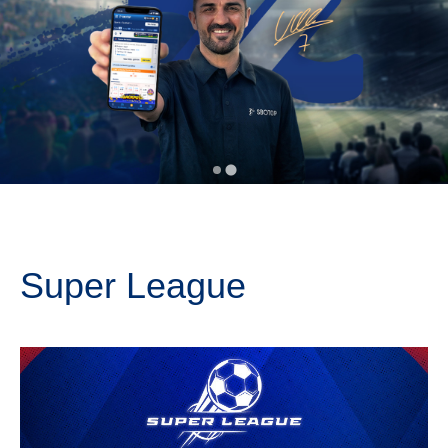
Super League