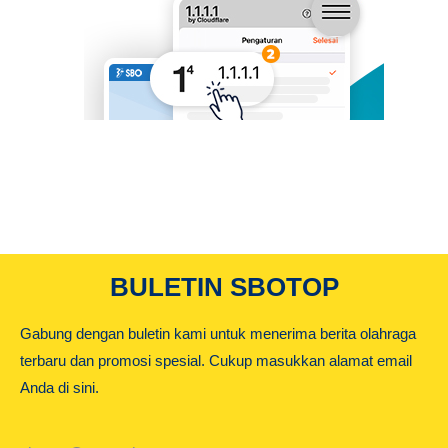
BULETIN SBOTOP
Gabung dengan buletin kami untuk menerima berita olahraga
terbaru dan promosi spesial. Cukup masukkan alamat email
Anda di sini.