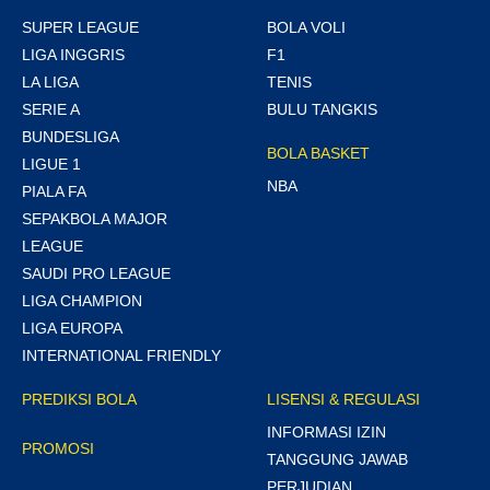
SUPER LEAGUE
BOLA VOLI
LIGA INGGRIS
F1
LA LIGA
TENIS
SERIE A
BULU TANGKIS
BUNDESLIGA
BOLA BASKET
LIGUE 1
NBA
PIALA FA
SEPAKBOLA MAJOR
LEAGUE
SAUDI PRO LEAGUE
LIGA CHAMPION
LIGA EUROPA
INTERNATIONAL FRIENDLY
PREDIKSI BOLA
LISENSI & REGULASI
INFORMASI IZIN
PROMOSI
TANGGUNG JAWAB
PERJUDIAN