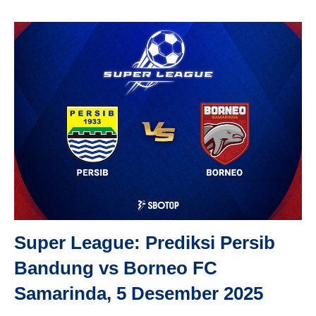
Super League: Prediksi Persib
Bandung vs Borneo FC
Samarinda, 5 Desember 2025