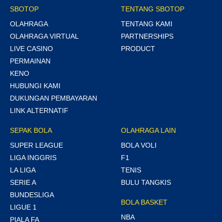
SBOTOP
TENTANG SBOTOP
OLAHRAGA
TENTANG KAMI
OLAHRAGA VIRTUAL
PARTNERSHIPS
LIVE CASINO
PRODUCT
PERMAINAN
KENO
HUBUNGI KAMI
DUKUNGAN PEMBAYARAN
LINK ALTERNATIF
SEPAK BOLA
OLAHRAGA LAIN
SUPER LEAGUE
BOLA VOLI
LIGA INGGRIS
F1
LA LIGA
TENIS
SERIE A
BULU TANGKIS
BUNDESLIGA
BOLA BASKET
LIGUE 1
NBA
PIALA FA