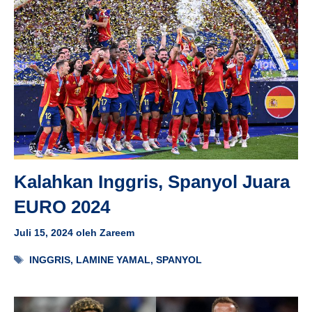
Kalahkan Inggris, Spanyol Juara
EURO 2024
Juli 15, 2024
oleh
Zareem
Tag
INGGRIS
,
LAMINE YAMAL
,
SPANYOL