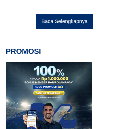
Baca Selengkapnya
PROMOSI