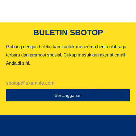
BULETIN SBOTOP
Gabung dengan buletin kami untuk menerima berita olahraga
terbaru dan promosi spesial. Cukup masukkan alamat email
Anda di sini.
Berlangganan