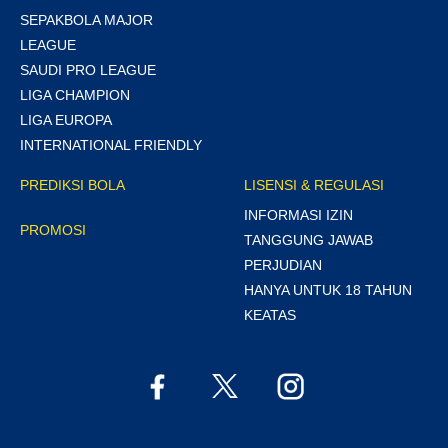
SEPAKBOLA MAJOR
LEAGUE
SAUDI PRO LEAGUE
LIGA CHAMPION
LIGA EUROPA
INTERNATIONAL FRIENDLY
PREDIKSI BOLA
LISENSI & REGULASI
INFORMASI IZIN
PROMOSI
TANGGUNG JAWAB
PERJUDIAN
HANYA UNTUK 18 TAHUN
KEATAS