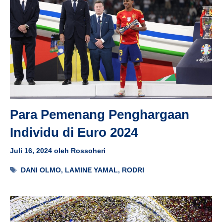
Para Pemenang Penghargaan
Individu di Euro 2024
Juli 16, 2024
oleh
Rossoheri
Tag
DANI OLMO
,
LAMINE YAMAL
,
RODRI