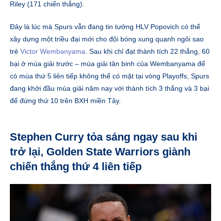
Riley (171 chiến thắng).
Đây là lúc mà Spurs vẫn đang tin tưởng HLV Popovich có thể
xây dựng một triều đại mới cho đội bóng xung quanh ngôi sao
trẻ
Victor Wembanyama
. Sau khi chỉ đạt thành tích 22 thắng, 60
bại ở mùa giải trước – mùa giải tân binh của Wembanyama để
có mùa thứ 5 liên tiếp không thể có mặt tại vòng Playoffs, Spurs
đang khởi đầu mùa giải năm nay với thành tích 3 thắng và 3 bại
để đứng thứ 10 trên BXH miền Tây.
Stephen Curry tỏa sáng ngay sau khi
trở lại, Golden State Warriors giành
chiến thắng thứ 4 liên tiếp