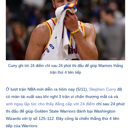
Curry ghi tới 24 điểm chỉ sau 24 phút thi đấu để giúp Warriors thắng
trận thứ 4 liên tiếp
Ở lượt trận NBA mới diễn ra hôm nay (5/11),
Stephen Curry
đã
có màn tái xuất sau khi nghỉ 3 trận vì chấn thương mắt cá và
anh ngay lập tức cho thấy đẳng cấp với 24 điểm
chỉ sau 24 phút
thi đấu để giúp Golden State Warriors đánh bại Washington
Wizards với tỷ số 125-112. Đây cũng là chiến thắng thứ 4 liên
tiếp của Warriors.