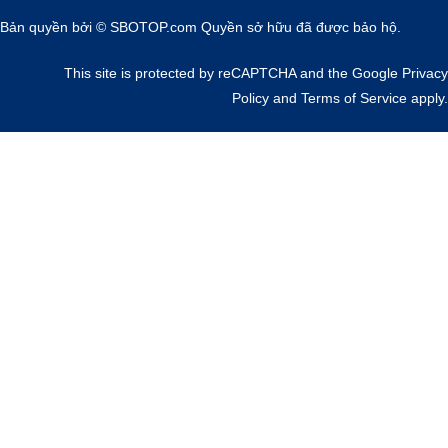
Bản quyền bởi © SBOTOP.com Quyền sở hữu đã được bảo hộ.
This site is protected by reCAPTCHA and the Google
Privacy
Policy
and
Terms of Service
apply.