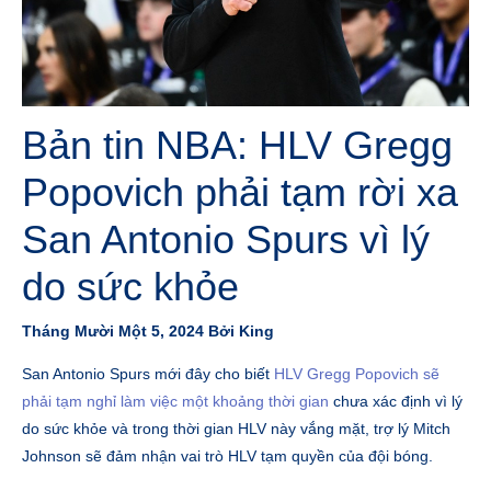
Bản tin NBA: HLV Gregg
Popovich phải tạm rời xa
San Antonio Spurs vì lý
do sức khỏe
Tháng Mười Một 5, 2024
Bởi
King
San Antonio Spurs mới đây cho biết
HLV Gregg Popovich sẽ
phải tạm nghỉ làm việc một khoảng thời gian
chưa xác định vì lý
do sức khỏe và trong thời gian HLV này vắng mặt, trợ lý Mitch
Johnson sẽ đảm nhận vai trò HLV tạm quyền của đội bóng.