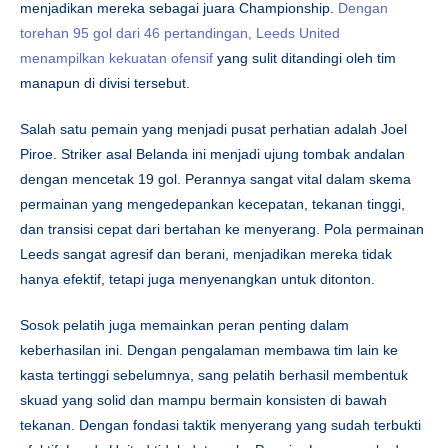
menjadikan mereka sebagai juara Championship.
Dengan
torehan 95 gol dari 46 pertandingan, Leeds United
menampilkan kekuatan ofensif
yang sulit ditandingi oleh tim
manapun di divisi tersebut.
Salah satu pemain yang menjadi pusat perhatian adalah Joel
Piroe. Striker asal Belanda ini menjadi ujung tombak andalan
dengan mencetak 19 gol. Perannya sangat vital dalam skema
permainan yang mengedepankan kecepatan, tekanan tinggi,
dan transisi cepat dari bertahan ke menyerang. Pola permainan
Leeds sangat agresif dan berani, menjadikan mereka tidak
hanya efektif, tetapi juga menyenangkan untuk ditonton.
Sosok pelatih juga memainkan peran penting dalam
keberhasilan ini. Dengan pengalaman membawa tim lain ke
kasta tertinggi sebelumnya, sang pelatih berhasil membentuk
skuad yang solid dan mampu bermain konsisten di bawah
tekanan. Dengan fondasi taktik menyerang yang sudah terbukti