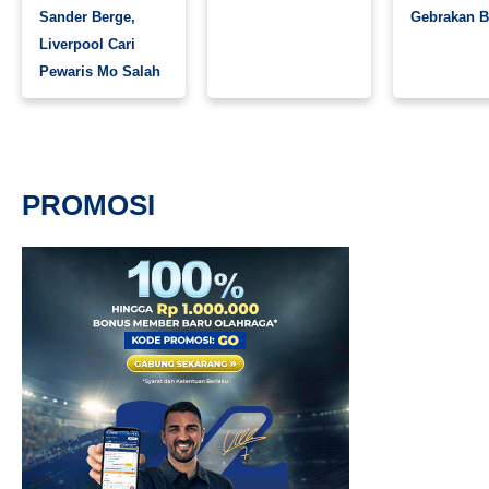
Sander Berge,
Gebrakan B
Liverpool Cari
Pewaris Mo Salah
PROMOSI