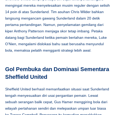
mengingat mereka menyelesaikan musim reguler dengan selisih
14 poin di atas Sunderland. Tim asuhan Chris Wilder bahkan
langsung mengancam gawang Sunderland dalam 20 detik
pertama pertandingan. Namun, penyelamatan gemilang dari
kiper Anthony Patterson menjaga skor tetap imbang. Petaka
datang bagi Sunderland ketika pemain bertahan mereka, Luke
O’Nien, mengalami dislokasi bahu saat berusaha menyundul
bola, memaksa pelatih mengganti strategi lebih awal.
Gol Pembuka dan Dominasi Sementara
Sheffield United
Sheffield United berhasil memanfaatkan situasi saat Sunderland
tengah menyesuaikan diri usai pergantian pemain. Lewat
sebuah serangan balik cepat, Gus Hamer menggiring bola dari
wilayah pertahanan sendiri dan melepaskan umpan luar biasa
ke Tyrese Campbell. Penyerang itu kemudian menaklukkan