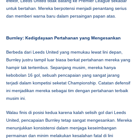
efektif, Leeds United tidak datang ke Premier League sekadar
untuk bertahan. Mereka berpotensi menjadi penantang serius
dan memberi warna baru dalam persaingan papan atas.
Burnley: Kedigdayaan Pertahanan yang Mengesankan
Berbeda dari Leeds United yang memukau lewat lini depan,
Burnley justru tampil luar biasa berkat pertahanan mereka yang
hampir tak tertembus. Sepanjang musim, mereka hanya
kebobolan 16 gol, sebuah pencapaian yang sangat jarang
terjadi dalam kompetisi seketat Championship. Catatan defensif
ini menjadikan mereka sebagai tim dengan pertahanan terbaik
musim ini.
Walau finis di posisi kedua karena kalah selisih gol dari Leeds
United, pencapaian Burnley tetap sangat mengesankan. Mereka
menunjukkan konsistensi dalam menjaga keseimbangan
permainan dan minim melakukan kesalahan fatal di lini