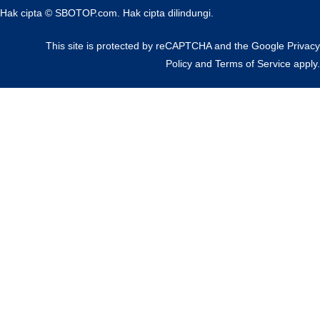
Hak cipta © SBOTOP.com. Hak cipta dilindungi.
This site is protected by reCAPTCHA and the Google
Privacy
Policy
and
Terms of Service
apply.